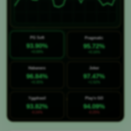
PG Soft
Pragmatic
93.90%
95.72%
+0.09%
+0.16%
Habanero
Joker
96.84%
97.47%
+0.35%
+1.52%
Yggdrasil
Play'n GO
93.82%
94.09%
-0.24%
-0.25%