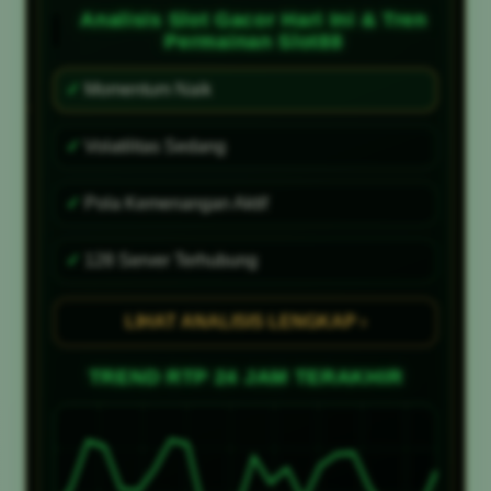
Analisis Slot Gacor Hari Ini & Tren
Permainan Slot88
✓
Momentum Naik
✓
Volatilitas Sedang
✓
Pola Kemenangan Aktif
✓
128 Server Terhubung
LIHAT ANALISIS LENGKAP ›
TREND RTP 24 JAM TERAKHIR