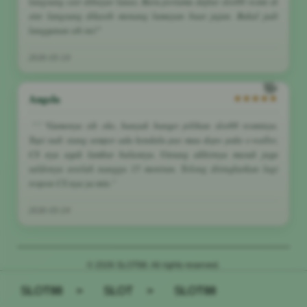
langsung cair dibayar lunas. Baru pertama daftar slot88 resmi di
sini langsung dikasih menang lumayan buat jajan. Bakal jadi
langganan sih ini!"
2026-03-19
Angela
★★★★★
"Gamenya sih oke, banyak banget pilihan slot88 resminya.
Tapi tadi siang sempet ada kendala pas mau depo pake e-wallet,
CS nya agak lambat balasnya. Untung akhirnya masuk juga
saldonya setelah nunggu 15 menitan. Tolong ditingkatkan lagi
respon CS nya ya min."
2026-03-24
© 2026 SLOT88. All rights reserved.
SLOT88
>
SLOT
>
SLOT88