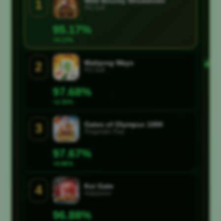
Wild Bounty Showdown
1
☘
PG Soft
☘
☘
95.17%
+0.13%
☘
Mahjong Ways
2
PG Soft
97.68%
☘
+2.35%
☘
Gates of Olympus 1000
3
☘
Pragmatic Play
97.67%
+0.96%
Koi Gate
4
Habanero
☘
96.88%