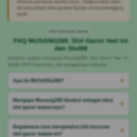
Informasi permainan bersifat umum. Tetapkan batas waktu
dan dana pribadi serta gunakan layanan secara bertanggung
jawab.
PERTANYAAN UMUM
FAQ MUSANG288, Slot Gacor Hari Ini
dan Slot88
Jawaban ringkas mengenai Musang288, Slot Gacor Hari Ini,
Slot88, RTP, keamanan, dan penggunaan halaman.
Apa itu MUSANG288?
Mengapa Musang288 disebut sebagai situs
slot gacor terpercaya?
Bagaimana cara mengetahui info bocoran
slot gacor malam ini?