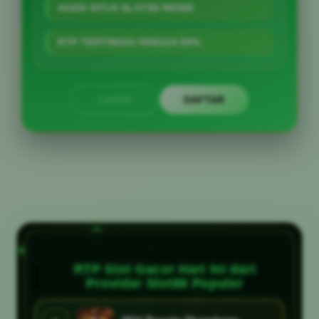
AGEN SITUS SLOT88 RESMI
RTP TERTINGGI HINGGA 99%
LOGIN
DAFTAR
Layer Popup Close
☘
☘
RTP Slot Gacor Hari Ini dari
Provider Slot88 Populer
☘
☘