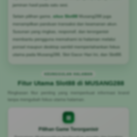
jaminan hasil pada satu sesi.
Selain pilihan game,
situs Slot88
Musang288 juga
menampilkan panduan transaksi dan keamanan akun.
Susunan yang ringkas, responsif, dan terorganisir
membantu pengguna memahami isi halaman melalui
ponsel maupun desktop sambil mempertahankan fokus
utama pada Musang288, Slot Gacor Hari Ini, dan Slot88.
KEUNGGULAN HALAMAN
Fitur Utama Slot88 di MUSANG288
Ringkasan fitur penting yang memperkuat informasi brand
tanpa mengubah fokus utama halaman.
▦
Pilihan Game Terorganisir